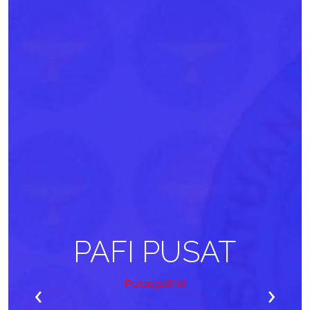
PAFI PUSAT
‹
›
Pusatpafi.id